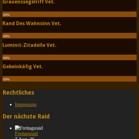
Grauenssegelriff Vet.
100
%
Rand Des Wahnsinn Vet.
100
%
Luminit-Zitadelle Vet.
100
%
Gebeinkäfig Vet.
100
%
Rechtliches
Impressum
Der nächste Raid
Freitagsraid