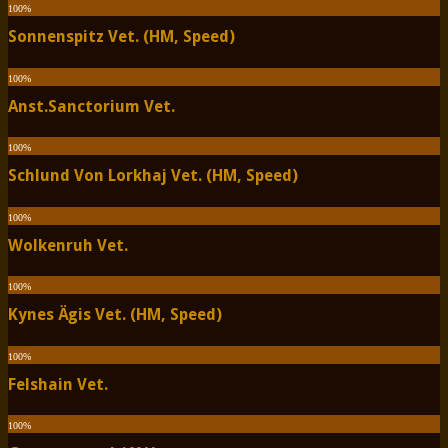
100
%
Sonnenspitz Vet. (HM, Speed)
100
%
Anst.Sanctorium Vet.
100
%
Schlund Von Lorkhaj Vet. (HM, Speed)
100
%
Wolkenruh Vet.
100
%
Kynes Ägis Vet. (HM, Speed)
100
%
Felshain Vet.
100
%