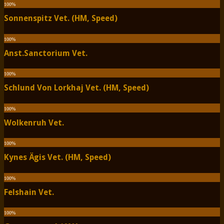
100
%
Sonnenspitz Vet. (HM, Speed)
100
%
Anst.Sanctorium Vet.
100
%
Schlund Von Lorkhaj Vet. (HM, Speed)
100
%
Wolkenruh Vet.
100
%
Kynes Ägis Vet. (HM, Speed)
100
%
Felshain Vet.
100
%