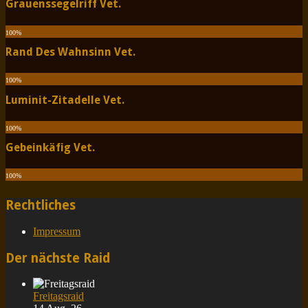
Grauenssegelriff Vet.
100
%
Rand Des Wahnsinn Vet.
100
%
Luminit-Zitadelle Vet.
100
%
Gebeinkäfig Vet.
100
%
Rechtliches
Impressum
Der nächste Raid
Freitagsraid